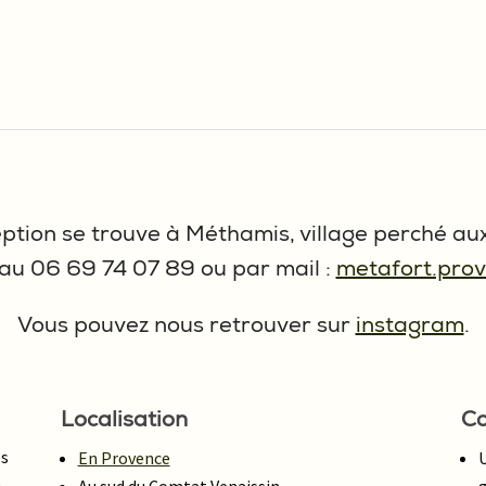
ption se trouve à Méthamis, village perché au
au 06 69 74 07 89 ou par mail :
metafort.pro
Vous pouvez nous retrouver sur
instagram
.
Localisation
Co
es
En Provence
é
Au sud du Comtat Venaissin
g