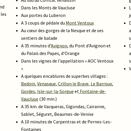
ond
Dans les Monts de Vaucluse
L
 les
Aux portes du Luberon
j
.
A 3 coups de pédale du
Mont Ventoux
D
Au cœur des gorges de la Nesque et de ses
a
sentiers de balade
s
A 35 minutes d’
Avignon
, du Pont d’Avignon et
D
du Palais des Papes, d’Orange
a
Dans les vignes de l’appellation « AOC Ventoux
s
»
V
A quelques encablures de superbes villages :
Bedoin
,
Venasque
,
Crillon le Brave
,
Le Barroux
,
Gordes
,
Isle-sur-la-Sorgue
et
Fontaine-de-
Vaucluse
(30 min.)
A 35 km. de Vacqueras, Gigondas, Cairanne,
Sablet, Séguret, Beaumes-de-Venise
A 10 minutes de Carpentras et de Pernes-Les-
Fontaines